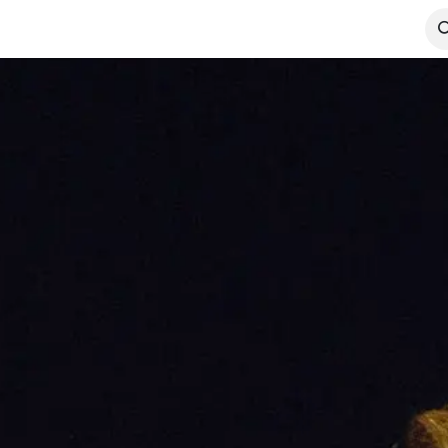
entations
On parle de nous
Pour les pros