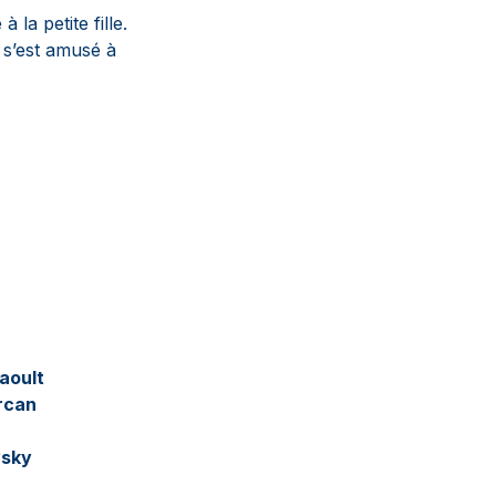
la petite fille.
 s’est amusé à
Raoult
arcan
vsky