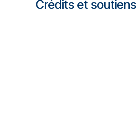
Crédits et soutiens
Une création de ZAARI Laïla – LéZaâr ASB
du Théâtre Varia, en coproduction avec Pi
Centre culturel du Brabant wallon et La Coo
la Fédération Wallonie-Bruxelles-Service du
Taxshelter.be
, ING, Tax-Shelter du gouver
et WBTD. Avec l’aide de Ékla - Centre scén
l'enfance et la jeunesse, La Roseraie, La 
Maison qui chante. Merci au Centre cultur
Warneton, de Namur. Merci à la Cie Les Pie
SRL, Maurice Vanden Broeck, Rafael Raoult
leur aide.