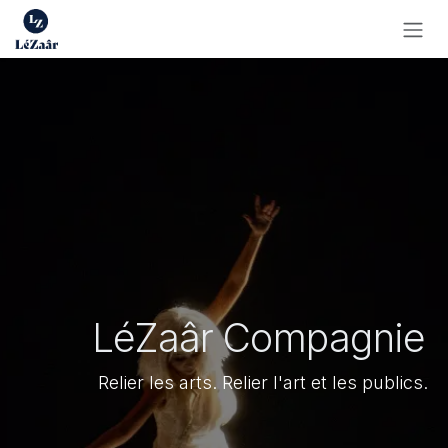
Se rendre au contenu
LéZaâr Compagnie
Relier les arts. Relier l'art et les publics.