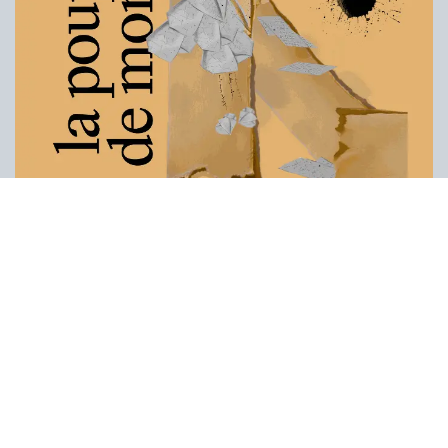
La poupée de monsieur K
Découvrez notre spectacle de théâtre jeune
public, écrit par Thomas Gunzig, accessible dès 6